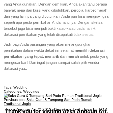
yang Anda gunakan. Dengan demikian, Anda akan tahu berapa
banyak meja dan kursi yang dibutuhkan, pergola, karpet merah
dan yang lainnya yang dibutuhkan. Anda pun bisa mengira-ngira
seperti apa pesta pernikahan Anda nantinya. Dengan sketsa
tersebut juga bisa menjadi bukti kalau-kalau pada hari H,
dekorasi pernikahan yang telah disepakati tidak sesuai.
Jadi, bagi Anda pasangan yang akan melangsungkan
pernikahan dalam waktu dekat ini, selamat
memilih dekorasi
pernikahan yang tepat, menarik dan murah
untuk pesta yang
mengesankan! Dan ingat jangan sampai salah pilih vendor
dekorasi yaa..
Tags:
Wedding
Categories:
Weddings
Previous post
Saka Guru & Tumpang Sari Pada Rumah
Tradisional Joglo
Azka Anggun Art © 2019. Developed with love by
LOD
Thank you for visiting Azka Anggun Art.