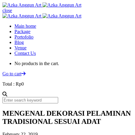
close
Main home
Package
Portofolio
Blog
Venue
Contact Us
No products in the cart.
Go to cart
Total :
Rp
0
MENGENAL DEKORASI PELAMINAN
TRADISIONAL SESUAI ADAT
February 22, 2019