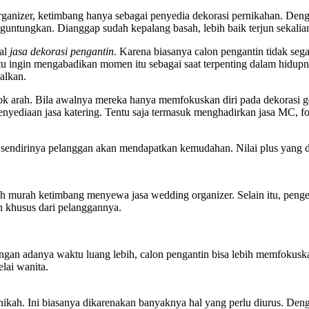
organizer, ketimbang hanya sebagai penyedia dekorasi pernikahan. D
guntungkan. Dianggap sudah kepalang basah, lebih baik terjun sekalian.
ual
jasa dekorasi pengantin
. Karena biasanya calon pengantin tidak se
 ingin mengabadikan momen itu sebagai saat terpenting dalam hidupny
alkan.
belok arah. Bila awalnya mereka hanya memfokuskan diri pada dekorasi
e penyediaan jasa katering. Tentu saja termasuk menghadirkan jasa MC,
sendirinya pelanggan akan mendapatkan kemudahan. Nilai plus yang di
 murah ketimbang menyewa jasa wedding organizer. Selain itu, penge
an khusus dari pelanggannya.
gan adanya waktu luang lebih, calon pengantin bisa lebih memfokuskan
lai wanita.
ikah. Ini biasanya dikarenakan banyaknya hal yang perlu diurus. Den