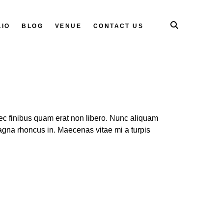
LIO
BLOG
VENUE
CONTACT US
 nec finibus quam erat non libero. Nunc aliquam
magna rhoncus in. Maecenas vitae mi a turpis