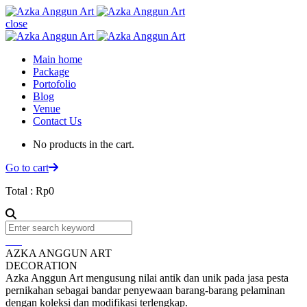
close
Main home
Package
Portofolio
Blog
Venue
Contact Us
No products in the cart.
Go to cart
Total :
Rp
0
AZKA ANGGUN ART
DECORATION
Azka Anggun Art mengusung nilai antik dan unik pada jasa pesta
pernikahan sebagai bandar penyewaan barang-barang pelaminan
dengan koleksi dan modifikasi terlengkap.